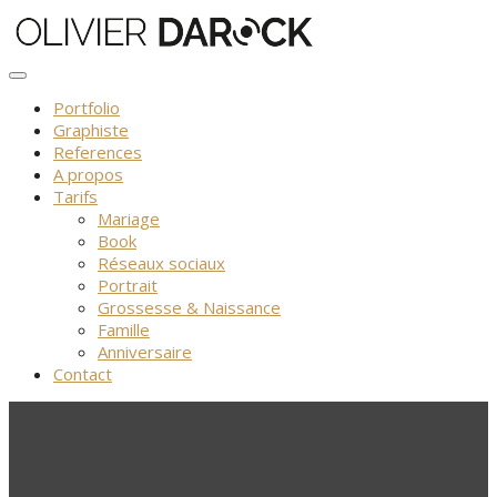
Skip
to
content
Portfolio
Graphiste
References
A propos
Tarifs
Mariage
Book
Réseaux sociaux
Portrait
Grossesse & Naissance
Famille
Anniversaire
Contact